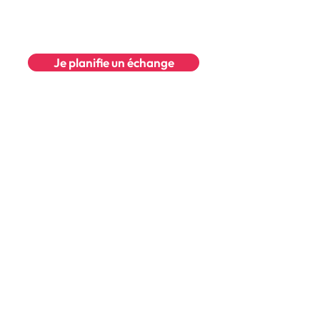
règles du jeu ?
Je planifie un échange
Je souhaite en savoir 
plus !
Réponse sous 24h. Sans 
engagement. On ne revend pas vos 
coordonnées.
Prénom
*
Nom
*