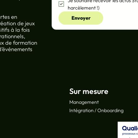
Je souhaite recevoir les actus St
harcèlement !)
rtes en
Envoyer
réation de jeux
ifs à la fois
ationnels,
ux de formation
 d’événements
Sur mesure
Management
Intégration / Onboarding