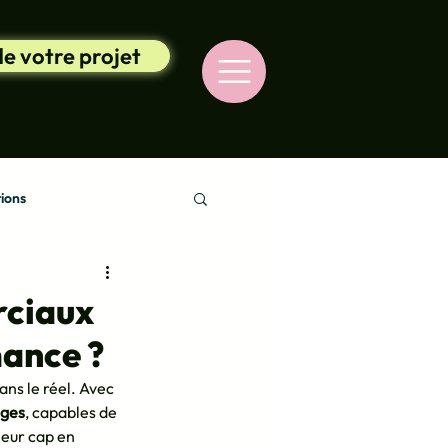
de votre projet
ions
rciaux
mance ?
ans le réel. Avec 
èges
, capables de 
leur cap en 