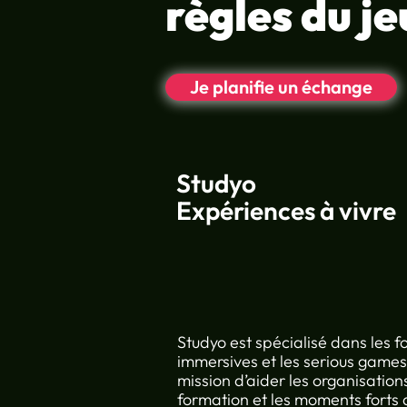
règles du je
Retour sur notre première
participation au salon
Learning Technologies
Je planifie un échange
Studyo
Expériences à vivre
Studyo est spécialisé dans les 
immersives et les serious games
mission d’aider les organisation
formation et les moments forts 