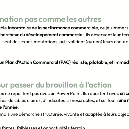
rmation pas comme les autres
ble 
laboratoire de la performance commerciale
, ce jeu immers
chercheur du développement commercial
. Ils observent leur te
isent des expérimentations, puis valident (ou non) leurs choix e
e un Plan d’Action Commercial (PAC) réaliste, pilotable, et immé
ur passer du brouillon à l’action
x ne repartent pas avec un PowerPoint. Ils repartent avec 
un c
ées, de cibles claires, d’indicateurs mesurables, et surtout : 
une m
e l’année
.
 mais une démarche structurée, vivante et adaptée à leurs object
forces, faiblesses et opportunités terrain