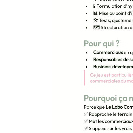
🧪 Formulation d’h
📊 Mise au point d’
🛠️ Tests, ajusteme
🗺️ Structuration d
Pour qui ?
Commerciaux
 en 
Responsables de s
Business develope
Ce jeu est particuli
commerciales du mo
Pourquoi ça 
Parce que 
Le Labo Com
✅ Rapproche le terrain 
✅ Met les commerciaux 
✅ S'appuie sur les vrais