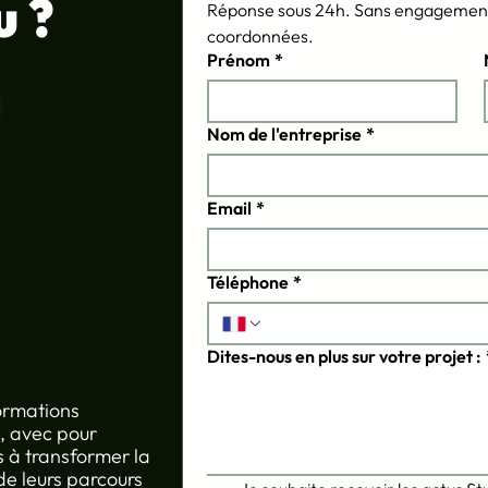
u ?
Réponse sous 24h. Sans engagement.
Comment on conçoit un
Seri
coordonnées.
serious game chez Studyo
team 
Prénom
*
(de l’idée au terrain)
diff
Nom de l'entreprise
*
Email
*
Téléphone
*
Dites-nous en plus sur votre projet :
formations
, avec pour
s à transformer la
de leurs parcours