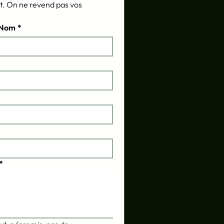
 On ne revend pas vos 
ous game, escape game,
building : quelles
Nom
*
érences ?
*