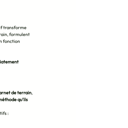
if transforme 
rrain, formulent 
n fonction 
diatement 
arnet de terrain
, 
éthode qu’ils 
ifs :