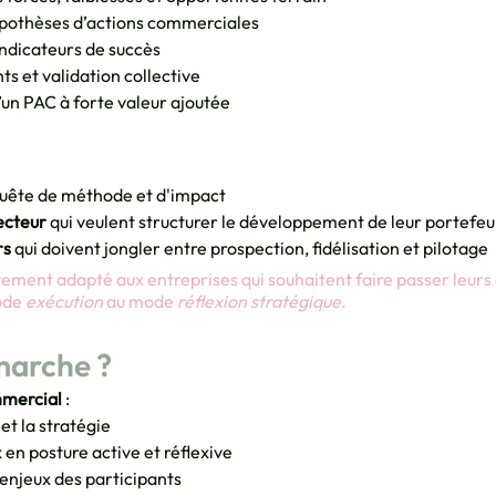
ypothèses d’actions commerciales
indicateurs de succès
nts et validation collective
’un PAC à forte valeur ajoutée
quête de méthode et d'impact
ecteur
 qui veulent structurer le développement de leur portefeui
rs
 qui doivent jongler entre prospection, fidélisation et pilotage
èrement adapté aux entreprises qui souhaitent faire passer leurs
de 
exécution
 au mode 
réflexion stratégique
.
marche ?
mercial
 :
et la stratégie
en posture active et réflexive
 enjeux des participants