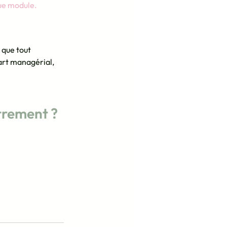
que module.
 que tout 
rt managérial, 
trement ?