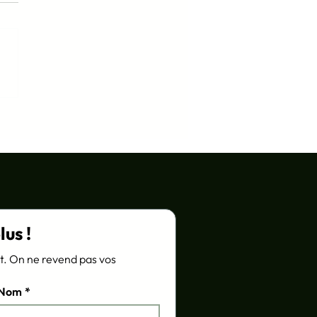
ser le jeu pour
mpagner un projet de
sformation
lus !
 On ne revend pas vos 
Nom
*