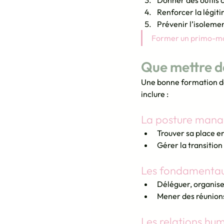
Donner des outils 
Renforcer la légiti
Prévenir l’isoleme
Former un primo-mana
Que mettre d
Une bonne formation de
inclure :
La posture mana
Trouver sa place en
Gérer la transitio
Les fondamenta
Déléguer, organiser
Mener des réunions
Les relations hu