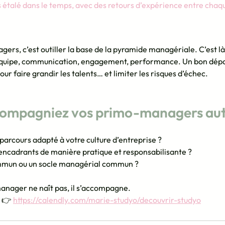
s étalé dans le temps, avec des retours d’expérience entre cha
rs, c’est outiller la base de la pyramide managériale. C’est là
équipe, communication, engagement, performance. Un bon dépa
pour faire grandir les talents… et limiter les risques d’échec.
ccompagniez vos primo-managers au
parcours adapté à votre culture d’entreprise ?
encadrants de manière pratique et responsabilisante ?
mmun ou un socle managérial commun ?
manager ne naît pas, il s’accompagne.
 👉 
https://calendly.com/marie-studyo/decouvrir-studyo