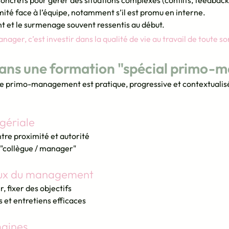
concrets pour gérer des situations complexes (conflits, feedback
mité face à l’équipe, notamment s’il est promu en interne.
nt et le surmenage souvent ressentis au début.
ger, c’est investir dans la qualité de vie au travail de toute so
ans une formation "spécial primo-m
 primo-management est pratique, progressive et contextualisée
gériale
tre proximité et autorité
n "collègue / manager"
ux du management
, fixer des objectifs
 et entretiens efficaces
maines