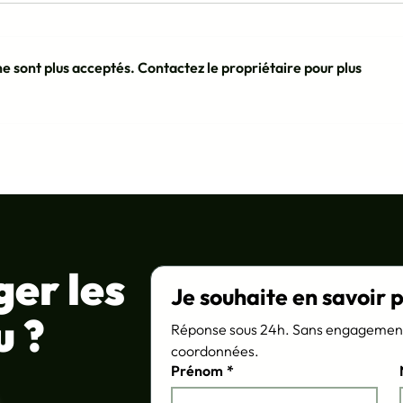
e sont plus acceptés. Contactez le propriétaire pour plus
Onboarding : pourquoi les
Utili
formats immersifs font la
acco
différence
tran
ger les
Je souhaite en savoir p
u ?
Réponse sous 24h. Sans engagement.
coordonnées.
Prénom
*