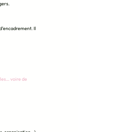
gers.
d’encadrement. Il 
les… voire de 