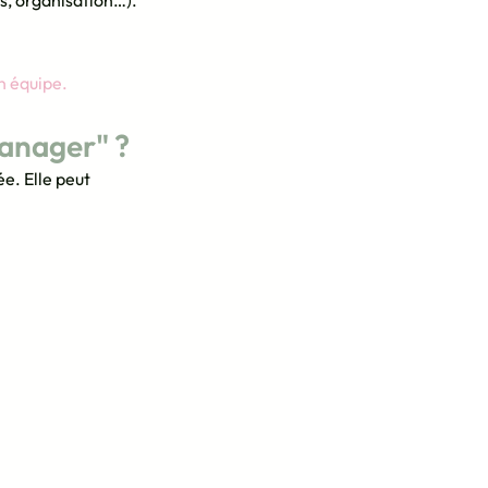
s, organisation…).
n équipe.
anager" ?
. Elle peut 