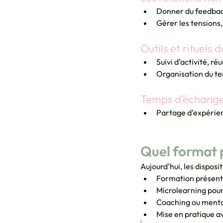
Donner du feedback 
Gérer les tensions,
Outils et rituels 
Suivi d’activité, r
Organisation du te
Temps d’échange 
Partage d’expérie
Quel format p
Aujourd’hui, les disposi
Formation présentie
Microlearning pour
Coaching ou mentor
Mise en pratique a