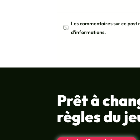
Les commentaires sur ce post n
d'informations.
Le rôle du storytelling dans
l’engagement des
participants
Prêt à chan
règles du je