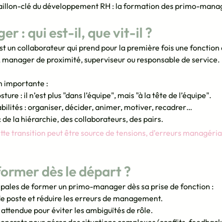
maillon-clé du développement RH : la formation des primo-mana
: qui est-il, que vit-il ?
 un collaborateur qui prend pour la première fois une fonction 
, manager de proximité, superviseur ou responsable de service.
on importante :
e : il n’est plus "dans l’équipe", mais "à la tête de l’équipe".
bilités : organiser, décider, animer, motiver, recadrer…
: de la hiérarchie, des collaborateurs, des pairs.
tte transition peut être source de tensions, d’erreurs managéria
former dès le départ ?
ncipales de former un primo-manager dès sa prise de fonction :
 de poste et réduire les erreurs de management.
e attendue pour éviter les ambiguïtés de rôle.